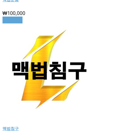
₩
100,000
장바구니
맥법침구