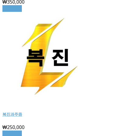
₩
350,000
장바구니
복진과주증
₩
250,000
장바구니