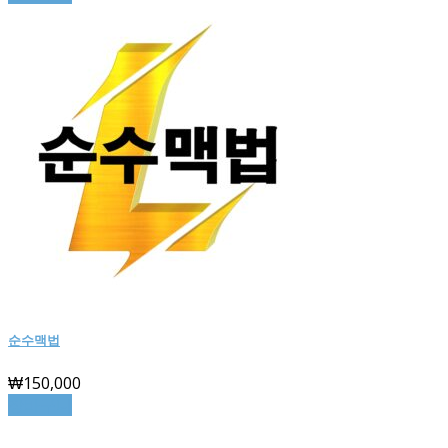
순수맥법
₩
150,000
장바구니