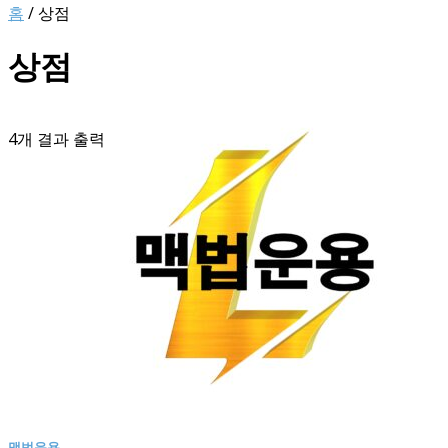
홈
/ 상점
상점
4개 결과 출력
맥법운용