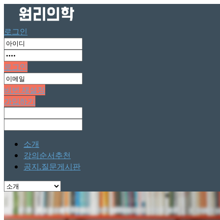
로그인
로그인
비번 재설정
가입하기
소개
강의순서추천
공지.질문게시판