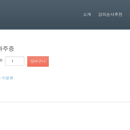
소개
강의순서추천
과주증
복
00
장바구니
진
과
주
:
미분류
증
수
량